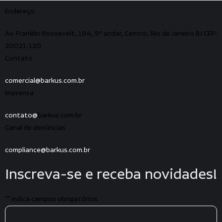
Endereço
Av. Franklin Roosevelt, 194, 9º andar, Centro, Rio de Janeiro RJ CEP:
20021-120
Contato
comercial@barkus.com.br
Imprensa
contato@
barkus.com.br
Canal de denúncias
compliance@barkus.com.br
Inscreva-se e receba novidades!
"
" indica campos obrigatórios
E-