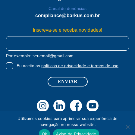
Canal de denúncias
compliance@barkus.com.br
Inscreva-se e receba novidades!
E-
mail
Por exemplo:
seuemail@gmail.com
Termos
Eu aceito as
políticas de privacidade e termos de uso
ENVIAR
Utilizamos cookies para aprimorar sua experiência de
navegação no nosso website.
Todos os Direitos Reservados 2023 - Barkus®
Políticas de privacidade e Termos de Uso
Ok
Aviso de Privacidade