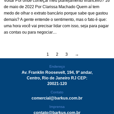
Voltar Por onde começar meu planejamento financeiro? 16
de maio de 2022 Por Clarissa Machado Quem aí tem
medo de olhar o extrato bancário porque sabe que gastou
demais? A gente entende o sentimento, mas o fato é que:
uma hora você vai precisar lidar com isso, seja para pagar
as contas ou para negociar…
1
2
3
→
Endereço
Av. Franklin Roosevelt, 194, 9º andar,
Centro, Rio de Janeiro RJ CEP:
20021-120
Contato
comercial@barkus.com.br
Imprensa
contato@
barkus.com.br