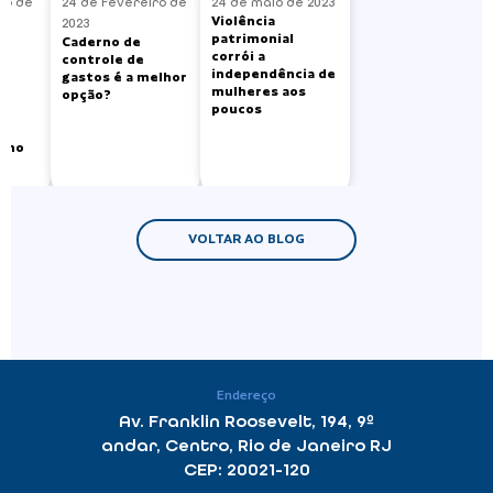
ro de
24 de fevereiro de
24 de maio de 2023
Violência
2023
patrimonial
Caderno de
corrói a
o
controle de
independência de
gastos é a melhor
mulheres aos
as
opção?
poucos
 no
VOLTAR AO BLOG
Endereço
Av. Franklin Roosevelt, 194, 9º
andar, Centro, Rio de Janeiro RJ
CEP: 20021-120